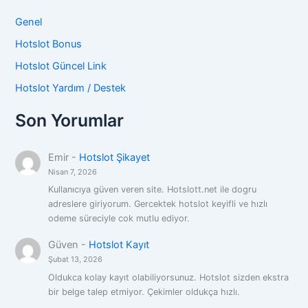
Genel
Hotslot Bonus
Hotslot Güncel Link
Hotslot Yardım / Destek
Son Yorumlar
Emir
-
Hotslot Şikayet
Nisan 7, 2026
Kullanıcıya güven veren site. Hotslott.net ile dogru
adreslere giriyorum. Gercektek hotslot keyifli ve hızlı
odeme süreciyle cok mutlu ediyor.
Güven
-
Hotslot Kayıt
Şubat 13, 2026
Oldukca kolay kayıt olabiliyorsunuz. Hotslot sizden ekstra
bir belge talep etmiyor. Çekimler oldukça hızlı.