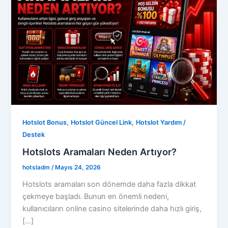
,
,
Hotslot Bonus
Hotslot Güncel Link
Hotslot Yardım /
Destek
Hotslots Aramaları Neden Artıyor?
hotsladm
/
Mayıs 24, 2026
Hotslots aramaları son dönemde daha fazla dikkat
çekmeye başladı. Bunun en önemli nedeni,
kullanıcıların online casino sitelerinde daha hızlı giriş,
[…]