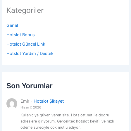
Kategoriler
Genel
Hotslot Bonus
Hotslot Güncel Link
Hotslot Yardım / Destek
Son Yorumlar
Emir
-
Hotslot Şikayet
Nisan 7, 2026
Kullanıcıya güven veren site. Hotslott.net ile dogru
adreslere giriyorum. Gercektek hotslot keyifli ve hızlı
odeme süreciyle cok mutlu ediyor.