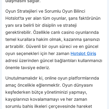
ulaşmasını sağlar.
Oyun Stratejileri ve Sorumlu Oyun Bilinci
Hotslot’ta yer alan tüm oyunlar, şans faktörünün
yanı sıra belirli bir disiplin ve strateji
gerektirebilir. Özellikle canlı casino oyunlarında
temel kurallara hakim olmak, kazanma şansınızı
artırabilir. Güvenli bir oyun süreci ve en güncel
oyun seçenekleri için her zaman
Hotslot Giriş
adresi üzerinden güncel bağlantıları kullanmanızı
önemle tavsiye ederiz.
Unutulmamalıdır ki, online oyun platformlarında
amaç öncelikle eğlenmektir. Oyun dünyasını
keşfederken bütçe yönetiminizi yapmayı,
kayıplarınızı kovalamamayı ve her zaman
sorumlu bahis ilkeleri çerçevesinde hareket