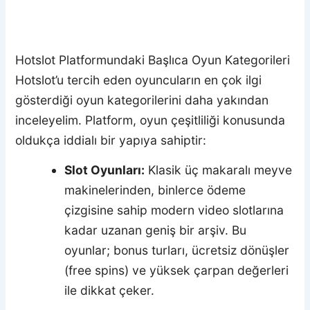
Hotslot Platformundaki Başlıca Oyun Kategorileri
Hotslot’u tercih eden oyuncuların en çok ilgi
gösterdiği oyun kategorilerini daha yakından
inceleyelim. Platform, oyun çeşitliliği konusunda
oldukça iddialı bir yapıya sahiptir:
Slot Oyunları:
Klasik üç makaralı meyve
makinelerinden, binlerce ödeme
çizgisine sahip modern video slotlarına
kadar uzanan geniş bir arşiv. Bu
oyunlar; bonus turları, ücretsiz dönüşler
(free spins) ve yüksek çarpan değerleri
ile dikkat çeker.