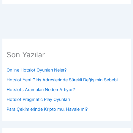
Son Yazılar
Online Hotslot Oyunları Neler?
Hotslot Yeni Giriş Adreslerinde Sürekli Değişimin Sebebi
Hotslots Aramaları Neden Artıyor?
Hotslot Pragmatic Play Oyunları
Para Çekimlerinde Kripto mu, Havale mi?