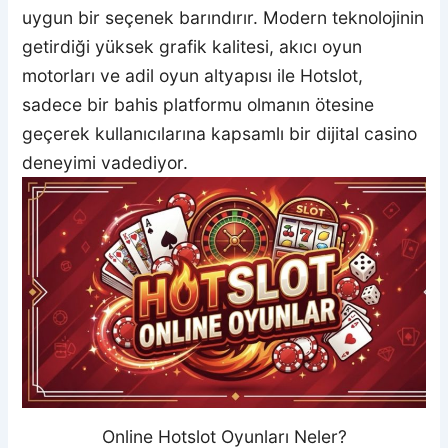
uygun bir seçenek barındırır. Modern teknolojinin
getirdiği yüksek grafik kalitesi, akıcı oyun
motorları ve adil oyun altyapısı ile Hotslot,
sadece bir bahis platformu olmanın ötesine
geçerek kullanıcılarına kapsamlı bir dijital casino
deneyimi vadediyor.
Online Hotslot Oyunları Neler?