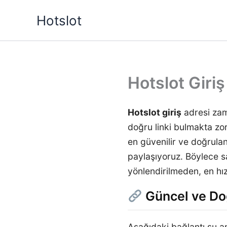
İçeriğe
Hotslot
atla
Hotslot Giriş
Hotslot giriş
adresi zama
doğru linki bulmakta zor
en güvenilir ve doğrulanm
paylaşıyoruz. Böylece 
yönlendirilmeden, en hızl
Güncel ve Doğ
Aşağıdaki bağlantı şu 