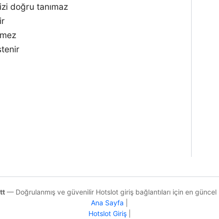
nizi doğru tanımaz
ir
nmez
stenir
tt
— Doğrulanmış ve güvenilir Hotslot giriş bağlantıları için en güncel
Ana Sayfa
|
Hotslot Giriş
|