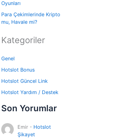
Oyunları
Para Çekimlerinde Kripto
mu, Havale mi?
Kategoriler
Genel
Hotslot Bonus
Hotslot Güncel Link
Hotslot Yardım / Destek
Son Yorumlar
Emir
-
Hotslot
Şikayet