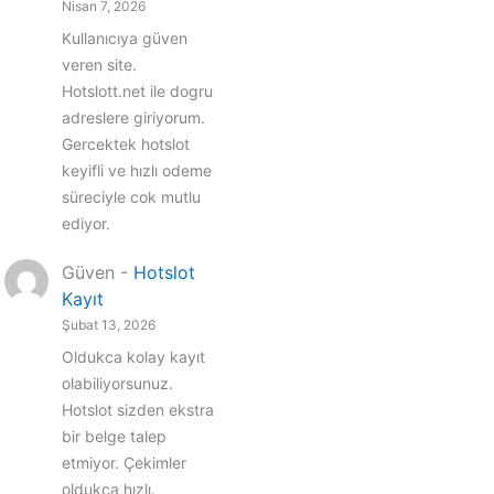
Nisan 7, 2026
Kullanıcıya güven
veren site.
Hotslott.net ile dogru
adreslere giriyorum.
Gercektek hotslot
keyifli ve hızlı odeme
süreciyle cok mutlu
ediyor.
Güven
-
Hotslot
Kayıt
Şubat 13, 2026
Oldukca kolay kayıt
olabiliyorsunuz.
Hotslot sizden ekstra
bir belge talep
etmiyor. Çekimler
oldukça hızlı.