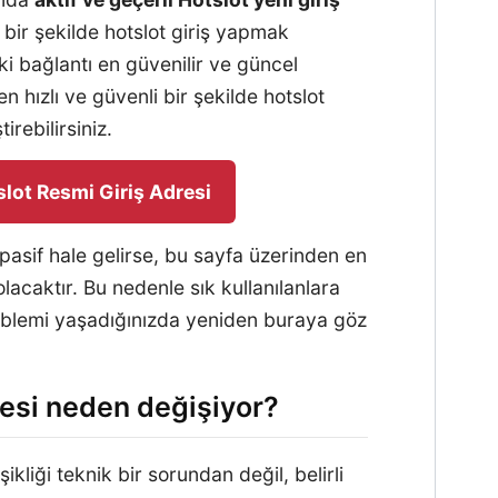
ı bir şekilde hotslot giriş yapmak
ki bağlantı en güvenilir ve güncel
en hızlı ve güvenli bir şekilde hotslot
irebilirsiniz.
lot Resmi Giriş Adresi
 pasif hale gelirse, bu sayfa üzerinden en
olacaktır. Bu nedenle sık kullanılanlara
roblemi yaşadığınızda yeniden buraya göz
resi neden değişiyor?
liği teknik bir sorundan değil, belirli