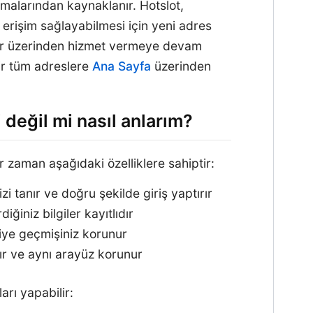
lamalarından kaynaklanır. Hotslot,
iz erişim sağlayabilmesi için yeni adres
ılar üzerinden hizmet vermeye devam
ir tüm adreslere
Ana Sayfa
üzerinden
 değil mi nasıl anlarım?
r zaman aşağıdaki özelliklere sahiptir:
izi tanır ve doğru şekilde giriş yaptırır
iğiniz bilgiler kayıtlıdır
iye geçmişiniz korunur
dır ve aynı arayüz korunur
arı yapabilir: