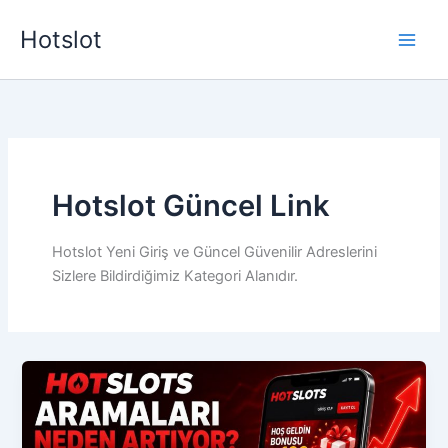
İçeriğe
Hotslot
atla
Hotslot Güncel Link
Hotslot Yeni Giriş ve Güncel Güvenilir Adreslerini
Sizlere Bildirdiğimiz Kategori Alanıdır.