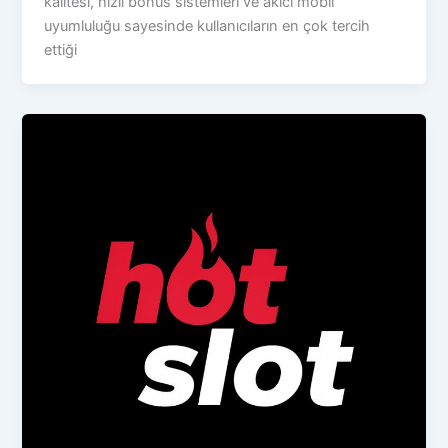
kalitesi, hızlı bonus sistemleri ve akıcı mobil
uyumluluğu sayesinde kullanıcıların en çok tercih
ettiği