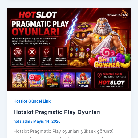
Hotslot Güncel Link
Hotslot Pragmatic Play Oyunları
hotsladm
/
Mayıs 14, 2026
Hotslot Pragmatic Play oyunları, yüksek görüntü