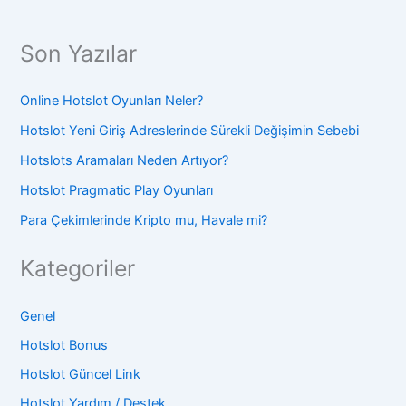
Son Yazılar
Online Hotslot Oyunları Neler?
Hotslot Yeni Giriş Adreslerinde Sürekli Değişimin Sebebi
Hotslots Aramaları Neden Artıyor?
Hotslot Pragmatic Play Oyunları
Para Çekimlerinde Kripto mu, Havale mi?
Kategoriler
Genel
Hotslot Bonus
Hotslot Güncel Link
Hotslot Yardım / Destek