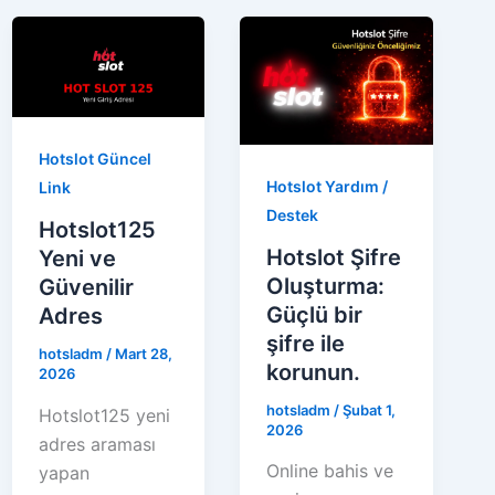
Hotslot Güncel
Hotslot Yardım /
Link
Destek
Hotslot125
Hotslot Şifre
Yeni ve
Oluşturma:
Güvenilir
Güçlü bir
Adres
şifre ile
hotsladm
/
Mart 28,
korunun.
2026
hotsladm
/
Şubat 1,
Hotslot125 yeni
2026
adres araması
Online bahis ve
yapan