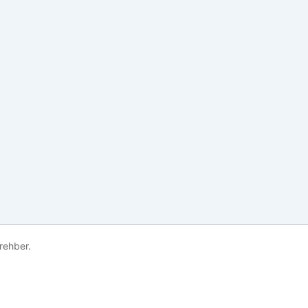
 rehber.