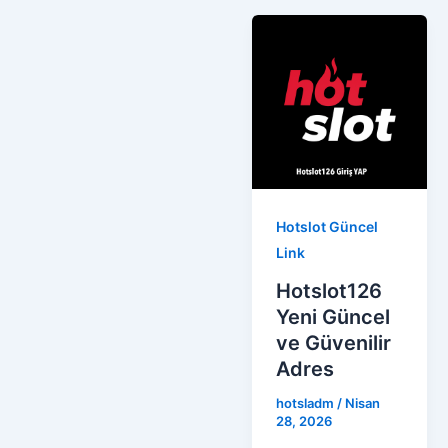
Hotslot Güncel
Link
Hotslot126
Yeni Güncel
ve Güvenilir
Adres
hotsladm
/
Nisan
28, 2026