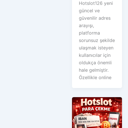
Hotslot126 yeni
güncel ve
güvenilir adres
arayışı,
platforma
sorunsuz şekilde
ulaşmak isteyen
kullanıcılar için
oldukça önemli
hale gelmiştir.
Özellikle online