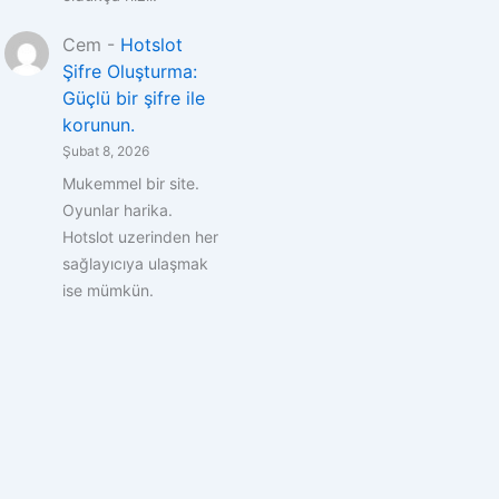
Cem
-
Hotslot
Şifre Oluşturma:
Güçlü bir şifre ile
korunun.
Şubat 8, 2026
Mukemmel bir site.
Oyunlar harika.
Hotslot uzerinden her
sağlayıcıya ulaşmak
ise mümkün.