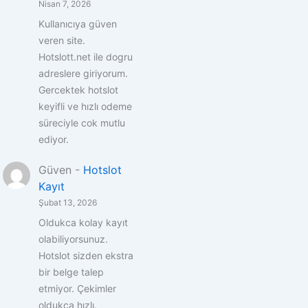
Nisan 7, 2026
Kullanıcıya güven
veren site.
Hotslott.net ile dogru
adreslere giriyorum.
Gercektek hotslot
keyifli ve hızlı odeme
süreciyle cok mutlu
ediyor.
Güven
-
Hotslot
Kayıt
Şubat 13, 2026
Oldukca kolay kayıt
olabiliyorsunuz.
Hotslot sizden ekstra
bir belge talep
etmiyor. Çekimler
oldukça hızlı.