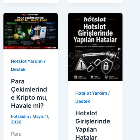
Hotslot Yardım /
Destek
Para
Çekimlerind
Hotslot Yardım /
e Kripto mu,
Destek
Havale mi?
Hotslot
hotsladm
/
Mayıs 11,
Girişlerinde
2026
Yapılan
Para
Hatalar