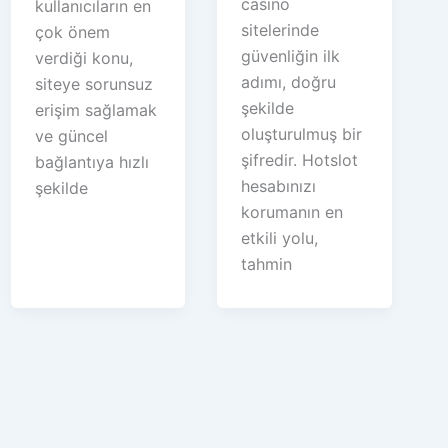
casino
kullanıcıların en
sitelerinde
çok önem
güvenliğin ilk
verdiği konu,
adımı, doğru
siteye sorunsuz
şekilde
erişim sağlamak
oluşturulmuş bir
ve güncel
şifredir. Hotslot
bağlantıya hızlı
hesabınızı
şekilde
korumanın en
etkili yolu,
tahmin