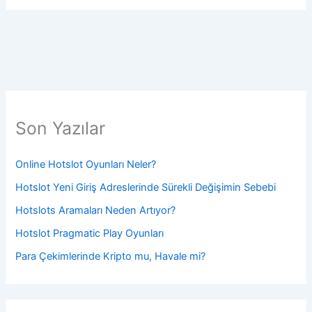
Son Yazılar
Online Hotslot Oyunları Neler?
Hotslot Yeni Giriş Adreslerinde Sürekli Değişimin Sebebi
Hotslots Aramaları Neden Artıyor?
Hotslot Pragmatic Play Oyunları
Para Çekimlerinde Kripto mu, Havale mi?