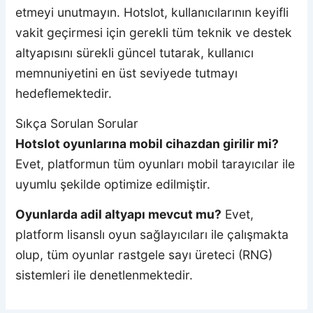
etmeyi unutmayın. Hotslot, kullanıcılarının keyifli
vakit geçirmesi için gerekli tüm teknik ve destek
altyapısını sürekli güncel tutarak, kullanıcı
memnuniyetini en üst seviyede tutmayı
hedeflemektedir.
Sıkça Sorulan Sorular
Hotslot oyunlarına mobil cihazdan girilir mi?
Evet, platformun tüm oyunları mobil tarayıcılar ile
uyumlu şekilde optimize edilmiştir.
Oyunlarda adil altyapı mevcut mu?
Evet,
platform lisanslı oyun sağlayıcıları ile çalışmakta
olup, tüm oyunlar rastgele sayı üreteci (RNG)
sistemleri ile denetlenmektedir.