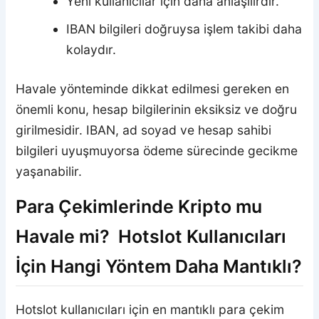
Yeni kullanıcılar için daha anlaşılırdır.
IBAN bilgileri doğruysa işlem takibi daha
kolaydır.
Havale yönteminde dikkat edilmesi gereken en
önemli konu, hesap bilgilerinin eksiksiz ve doğru
girilmesidir. IBAN, ad soyad ve hesap sahibi
bilgileri uyuşmuyorsa ödeme sürecinde gecikme
yaşanabilir.
Para Çekimlerinde Kripto mu
Havale mi? Hotslot Kullanıcıları
İçin Hangi Yöntem Daha Mantıklı?
Hotslot kullanıcıları için en mantıklı para çekim