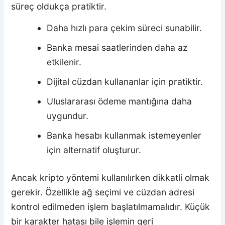
süreç oldukça pratiktir.
Daha hızlı para çekim süreci sunabilir.
Banka mesai saatlerinden daha az
etkilenir.
Dijital cüzdan kullananlar için pratiktir.
Uluslararası ödeme mantığına daha
uygundur.
Banka hesabı kullanmak istemeyenler
için alternatif oluşturur.
Ancak kripto yöntemi kullanılırken dikkatli olmak
gerekir. Özellikle ağ seçimi ve cüzdan adresi
kontrol edilmeden işlem başlatılmamalıdır. Küçük
bir karakter hatası bile işlemin geri