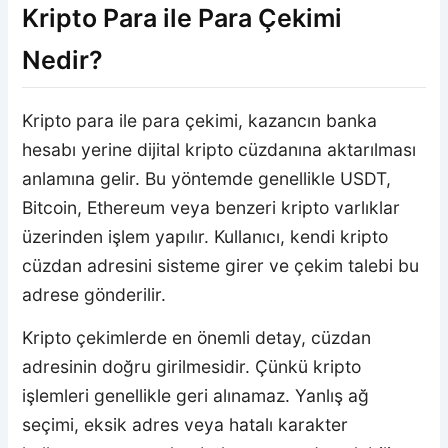
Kripto Para ile Para Çekimi
Nedir?
Kripto para ile para çekimi, kazancın banka
hesabı yerine dijital kripto cüzdanına aktarılması
anlamına gelir. Bu yöntemde genellikle USDT,
Bitcoin, Ethereum veya benzeri kripto varlıklar
üzerinden işlem yapılır. Kullanıcı, kendi kripto
cüzdan adresini sisteme girer ve çekim talebi bu
adrese gönderilir.
Kripto çekimlerde en önemli detay, cüzdan
adresinin doğru girilmesidir. Çünkü kripto
işlemleri genellikle geri alınamaz. Yanlış ağ
seçimi, eksik adres veya hatalı karakter