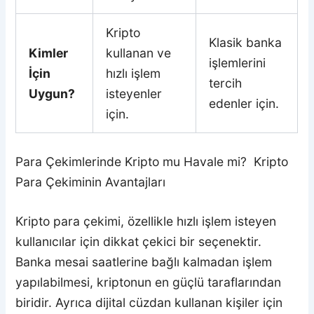
Kripto
Klasik banka
Kimler
kullanan ve
işlemlerini
İçin
hızlı işlem
tercih
Uygun?
isteyenler
edenler için.
için.
Para Çekimlerinde Kripto mu Havale mi? Kripto
Para Çekiminin Avantajları
Kripto para çekimi, özellikle hızlı işlem isteyen
kullanıcılar için dikkat çekici bir seçenektir.
Banka mesai saatlerine bağlı kalmadan işlem
yapılabilmesi, kriptonun en güçlü taraflarından
biridir. Ayrıca dijital cüzdan kullanan kişiler için