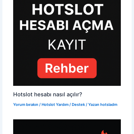
Hotslot hesabı nasıl açılır?
Yorum bırakın
/
Hotslot Yardım / Destek
/ Yazan
hotsladm