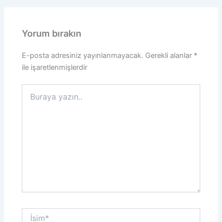
Yorum bırakın
E-posta adresiniz yayınlanmayacak.
Gerekli alanlar
*
ile işaretlenmişlerdir
Buraya
yazın..
İsim*