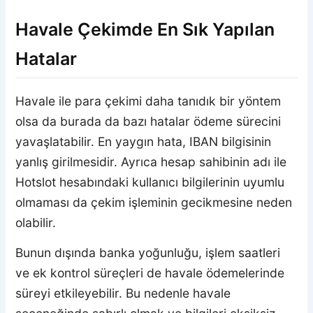
Havale Çekimde En Sık Yapılan
Hatalar
Havale ile para çekimi daha tanıdık bir yöntem
olsa da burada da bazı hatalar ödeme sürecini
yavaşlatabilir. En yaygın hata, IBAN bilgisinin
yanlış girilmesidir. Ayrıca hesap sahibinin adı ile
Hotslot hesabındaki kullanıcı bilgilerinin uyumlu
olmaması da çekim işleminin gecikmesine neden
olabilir.
Bunun dışında banka yoğunluğu, işlem saatleri
ve ek kontrol süreçleri de havale ödemelerinde
süreyi etkileyebilir. Bu nedenle havale