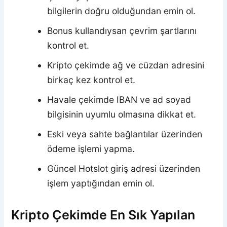
bilgilerin doğru olduğundan emin ol.
Bonus kullandıysan çevrim şartlarını
kontrol et.
Kripto çekimde ağ ve cüzdan adresini
birkaç kez kontrol et.
Havale çekimde IBAN ve ad soyad
bilgisinin uyumlu olmasına dikkat et.
Eski veya sahte bağlantılar üzerinden
ödeme işlemi yapma.
Güncel Hotslot giriş adresi üzerinden
işlem yaptığından emin ol.
Kripto Çekimde En Sık Yapılan