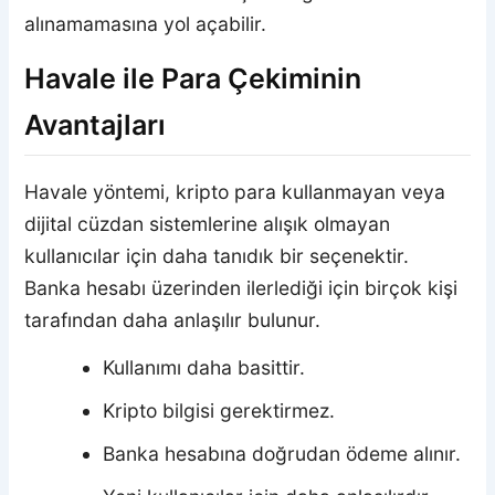
alınamamasına yol açabilir.
Havale ile Para Çekiminin
Avantajları
Havale yöntemi, kripto para kullanmayan veya
dijital cüzdan sistemlerine alışık olmayan
kullanıcılar için daha tanıdık bir seçenektir.
Banka hesabı üzerinden ilerlediği için birçok kişi
tarafından daha anlaşılır bulunur.
Kullanımı daha basittir.
Kripto bilgisi gerektirmez.
Banka hesabına doğrudan ödeme alınır.