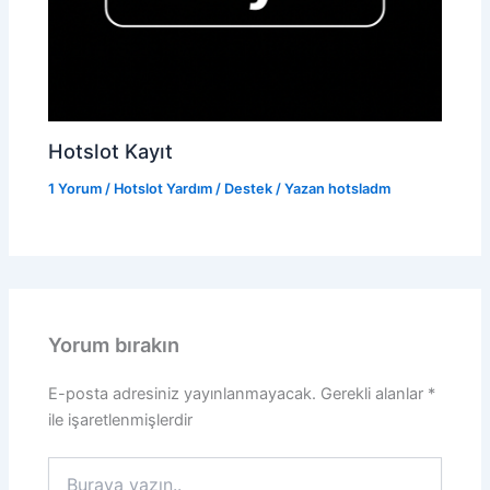
Hotslot Kayıt
1 Yorum
/
Hotslot Yardım / Destek
/ Yazan
hotsladm
Yorum bırakın
E-posta adresiniz yayınlanmayacak.
Gerekli alanlar
*
ile işaretlenmişlerdir
Buraya
yazın..