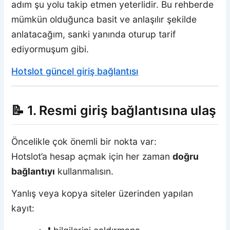
adım şu yolu takip etmen yeterlidir. Bu rehberde
mümkün olduğunca basit ve anlaşılır şekilde
anlatacağım, sanki yanında oturup tarif
ediyormuşum gibi.
Hotslot güncel giriş bağlantısı
📝 1. Resmi giriş bağlantısına ulaş
Öncelikle çok önemli bir nokta var:
Hotslot’a hesap açmak için her zaman
doğru
bağlantıyı
kullanmalısın.
Yanlış veya kopya siteler üzerinden yapılan
kayıt: