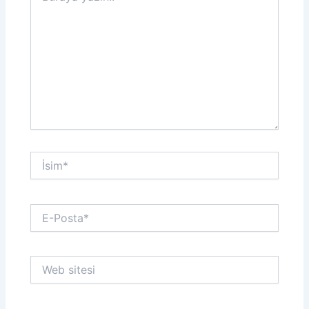
İsim*
E-
Posta*
Web
sitesi