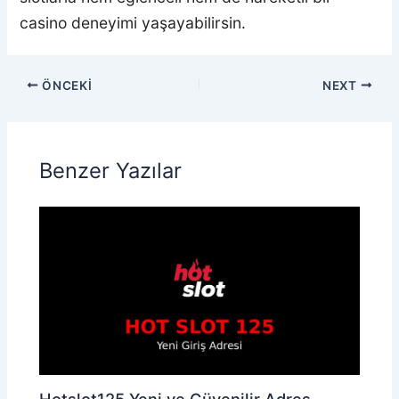
casino deneyimi yaşayabilirsin.
ÖNCEKI
NEXT
Benzer Yazılar