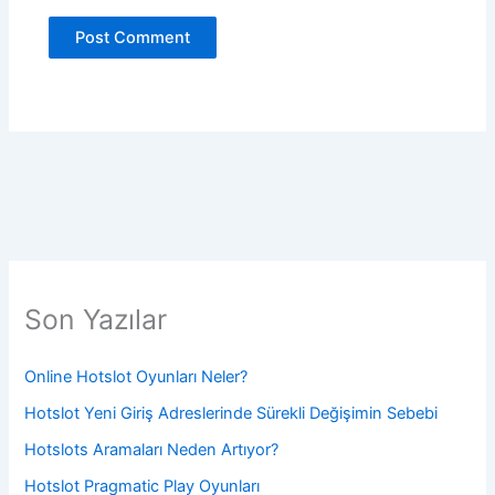
Son Yazılar
Online Hotslot Oyunları Neler?
Hotslot Yeni Giriş Adreslerinde Sürekli Değişimin Sebebi
Hotslots Aramaları Neden Artıyor?
Hotslot Pragmatic Play Oyunları