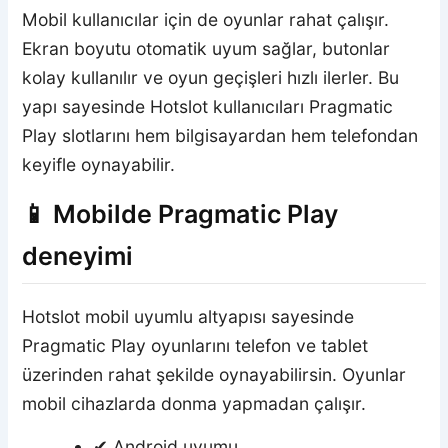
Mobil kullanıcılar için de oyunlar rahat çalışır.
Ekran boyutu otomatik uyum sağlar, butonlar
kolay kullanılır ve oyun geçişleri hızlı ilerler. Bu
yapı sayesinde Hotslot kullanıcıları Pragmatic
Play slotlarını hem bilgisayardan hem telefondan
keyifle oynayabilir.
📱 Mobilde Pragmatic Play
deneyimi
Hotslot mobil uyumlu altyapısı sayesinde
Pragmatic Play oyunlarını telefon ve tablet
üzerinden rahat şekilde oynayabilirsin. Oyunlar
mobil cihazlarda donma yapmadan çalışır.
✔ Android uyumu