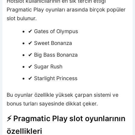
Hotslot kullanıcılarının en sık tercih ettiği
Pragmatic Play oyunları arasında birçok popüler
slot bulunur.
✔ Gates of Olympus
✔ Sweet Bonanza
✔ Big Bass Bonanza
✔ Sugar Rush
✔ Starlight Princess
Bu oyunlar özellikle yüksek çarpan sistemi ve
bonus turları sayesinde dikkat çeker.
⚡ Pragmatic Play slot oyunlarının
özellikleri